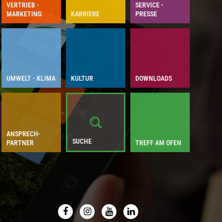
VERTRIEB -
SERVICE -
MARKETING
KARRIERE
PRESSE
UMWELT - KLIMA
KULTUR
DOWN­LOADS
ANSPRECH­
SUCHE
PARTNER
TREFF AM OFEN