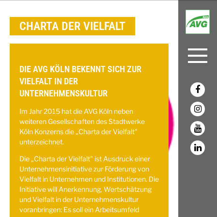
CHARTA DER VIELFALT
DIE AVG KÖLN BEKENNT SICH ZUR
VIELFALT IN DER
UNTERNEHMENSKULTUR
Im Jahr 2015 hat die AVG Köln neben
weiteren Gesellschaften des Stadtwerke
Köln Konzerns die „Charta der Vielfalt"
unterzeichnet.
Die „Charta der Vielfalt" ist Ausdruck einer
Unternehmensinitiative zur Förderung von
Vielfalt in Unternehmen und Institutionen. Die
Initiative will Anerkennung, Wertschätzung
und Vielfalt in der Unternehmenskultur
voranbringen: Es soll ein Arbeitsumfeld