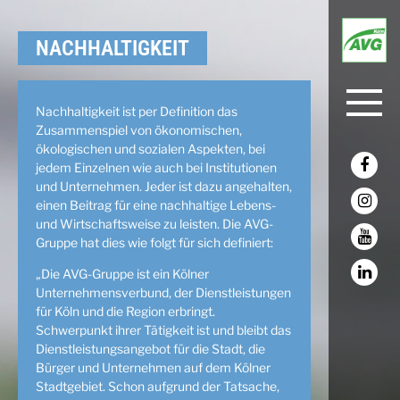
NACHHALTIG­KEIT
Nachhaltigkeit ist per Definition das
Zusammenspiel von ökonomischen,
ökologischen und sozialen Aspekten, bei
jedem Einzelnen wie auch bei Institutionen
und Unternehmen. Jeder ist dazu angehalten,
einen Beitrag für eine nachhaltige Lebens-
und Wirtschaftsweise zu leisten. Die AVG-
Gruppe hat dies wie folgt für sich definiert:
„Die AVG-Gruppe ist ein Kölner
Unternehmensverbund, der Dienstleistungen
für Köln und die Region erbringt.
Schwerpunkt ihrer Tätigkeit ist und bleibt das
Dienstleistungsangebot für die Stadt, die
Bürger und Unternehmen auf dem Kölner
Stadtgebiet. Schon aufgrund der Tatsache,